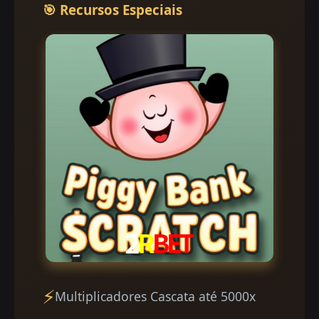
🎯 Recursos Especiais
Multiplicadores Cascata até 5000x