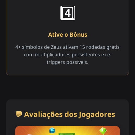
4️⃣
Ative o Bônus
4+ símbolos de Zeus ativam 15 rodadas grátis
com multiplicadores persistentes e re-
triggers possíveis.
💬 Avaliações dos Jogadores