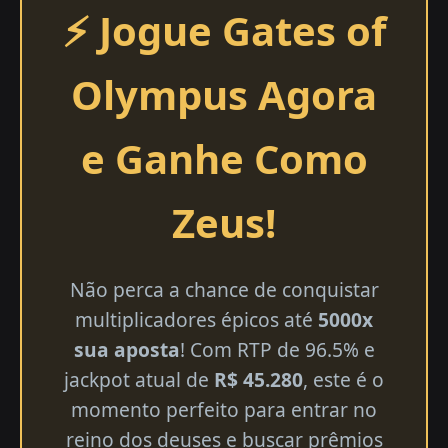
⚡ Jogue Gates of
Olympus Agora
e Ganhe Como
Zeus!
Não perca a chance de conquistar
multiplicadores épicos até
5000x
sua aposta
! Com RTP de 96.5% e
jackpot atual de
R$ 45.280
, este é o
momento perfeito para entrar no
reino dos deuses e buscar prêmios