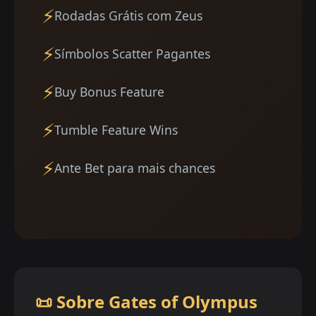
Rodadas Grátis com Zeus
Símbolos Scatter Pagantes
Buy Bonus Feature
Tumble Feature Wins
Ante Bet para mais chances
📜 Sobre Gates of Olympus