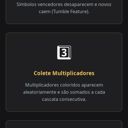
Símbolos vencedores desaparecem e novos
caem (Tumble Feature).
3️⃣
Colete Multiplicadores
Multiplicadores coloridos aparecem
aleatoriamente e são somados a cada
cascata consecutiva.