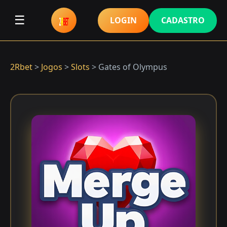
☰
LOGIN
CADASTRO
2Rbet
>
Jogos
>
Slots
> Gates of Olympus