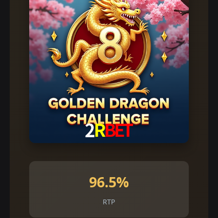
96.5%
RTP