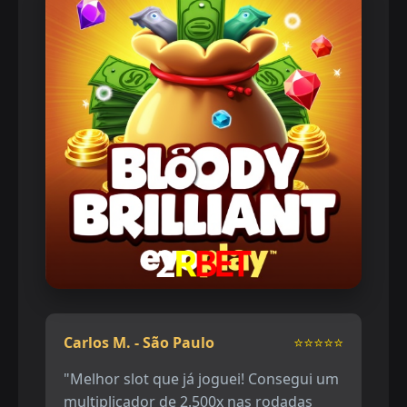
Carlos M. - São Paulo
⭐⭐⭐⭐⭐
"Melhor slot que já joguei! Consegui um
multiplicador de 2.500x nas rodadas