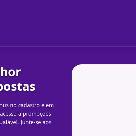
lhor
postas
nus no cadastro e em
 acesso a promoções
ualável. Junte-se aos