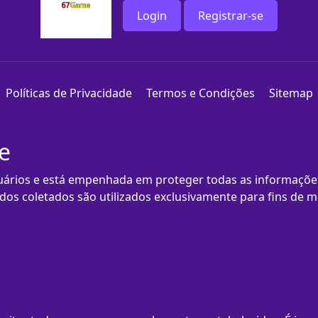
Login
Registrar-se
Políticas de Privacidade
Termos e Condições
Sitemap
de
suários e está empenhada em proteger todas as informaçõe
os coletados são utilizados exclusivamente para fins de m