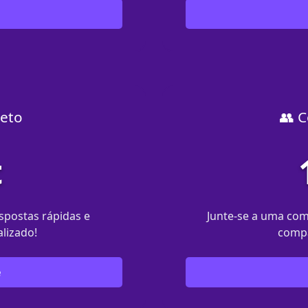
reto
👥 
t
espostas rápidas e
Junte-se a uma com
lizado!
compa
e