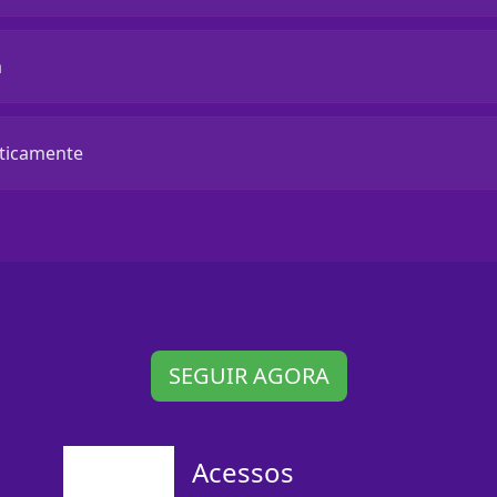
a
aticamente
SEGUIR AGORA
Acessos