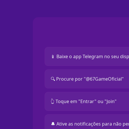
📱 Baixe o app Telegram no seu disp
🔍 Procure por "@67GameOficial"
👆 Toque em "Entrar" ou "Join"
🔔 Ative as notificações para não p