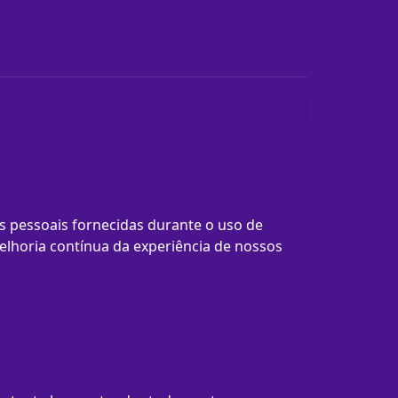
s pessoais fornecidas durante o uso de
elhoria contínua da experiência de nossos