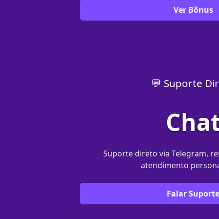
Ver Bônus
💬 Suporte Di
Cha
Suporte direto via Telegram, r
atendimento persona
Falar Suport