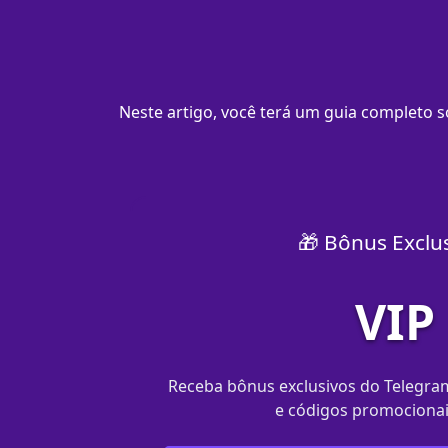
Neste artigo, você terá um guia completo so
🎁 Bônus Exclu
VIP
Receba bônus exclusivos do Telegra
e códigos promocionai